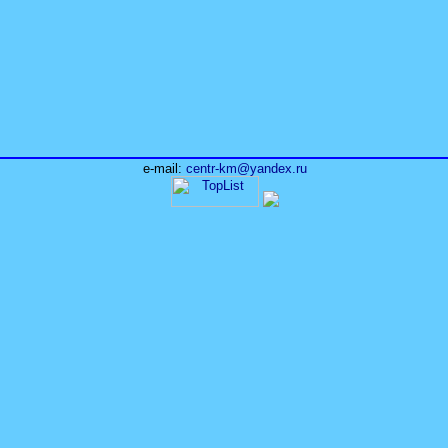
е-mail:
centr-km@уаndех.ru