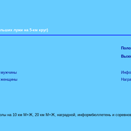
льших лужи на 5-км круг)
Поло
Вызо
- мужчины
Инфо
- женщины
Нагр
колы на 10 км М+Ж, 20 км М+Ж, наградной, информбюллетень и соревно