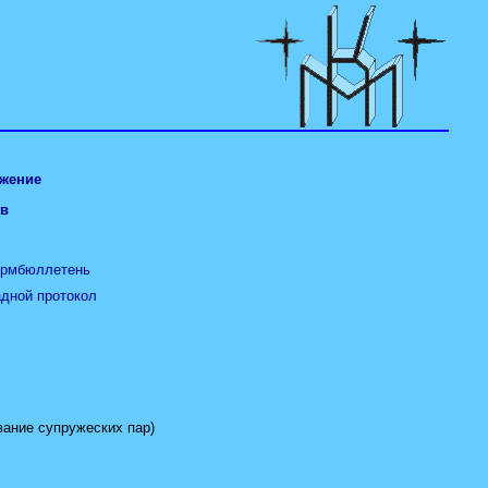
жение
в
рмбюллетень
адной протокол
вание супружеских пар)