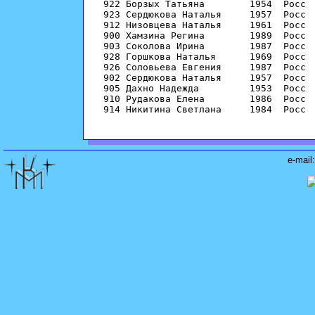
 922 Борзых Татьяна        1954  Росс  
 923 Сердюкова Наталья     1957  Росс  
 912 Низовцева Наталья     1961  Росс  
 900 Хамзина Регина        1989  Росс  
 903 Соколова Ирина        1987  Росс  
 928 Горшкова Наталья      1969  Росс  
 926 Соловьева Евгения     1987  Росс  
 902 Сердюкова Наталья     1957  Росс  
 905 Дахно Надежда         1953  Росс  
 910 Рудакова Елена        1986  Росс  
 914 Никитина Светлана     1984  Росс  
е-mail