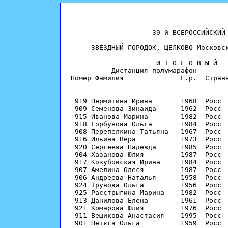
                    39-й ВСЕРОССИЙСКИЙ 
     ЗВЕЗДНЫЙ ГОРОДОК, ЩЕЛКОВО Московск
                     И Т О Г О В Ы Й   
          Дистанция полумарафон        
Номер Фамилия              Г.р.  Страна
                                       
                                       
 919 Пермитина Ирина       1968  Росс  
 909 Семенова Зинаида      1962  Росс  
 915 Иванова Марина        1982  Росс  
 918 Горбунова Ольга       1984  Росс  
 908 Перепелкина Татьяна   1967  Росс  
 916 Ильина Вера           1973  Росс  
 920 Сергеева Надежда      1985  Росс  
 904 Хазанова Юлия         1987  Росс  
 917 Козубовская Ирина     1984  Росс  
 907 Амелина Олеся         1987  Росс  
 906 Андреева Наталья      1958  Росс  
 924 Трунова Ольга         1956  Росс  
 925 Расстрыгина Марина    1982  Росс  
 913 Данилова Елена        1961  Росс  
 921 Комарова Юлия         1976  Росс  
 911 Вещикова Анастасия    1995  Росс  
 901 Нетяга Ольга          1959  Росс  