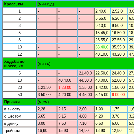
Кросс, км
(мин.с,д)
1
-
-
-
2.40,0
2.52,0
3.
2
-
-
-
5.55,0
6.26,0
6.
3
-
-
-
9.10,0
9.50,0
10
5
-
-
-
15.45,0
16.50,0
18
8
-
-
-
25.55,0
27.55,0
29
10
-
-
-
33.40,0
35.55,0
39
12
-
-
-
40.10,0
43.20,0
47
Ходьба по
(мин.с)
шоссе, км
5
-
-
21.40,0
22.50,0
24.40,0
27
10
-
40.40,0
44.30,0
48.00,0
52.00,0
57
20
1:21.30
1:28.00
1:35.00
1:42.00
1:50.00
2:
50
3:50.00
4:20.00
4:45.00
5:15.00
6:00.00
-
Прыжки
(м,см)
в высоту
2,28
2,15
2,00
1,90
1,75
1,
с шестом
5,65
5,15
4,60
4,20
3,70
3,
в длину
8,00
7,60
7,10
6,60
6,00
5,
тройным
16,90
15,90
14,90
13,90
12,90
11