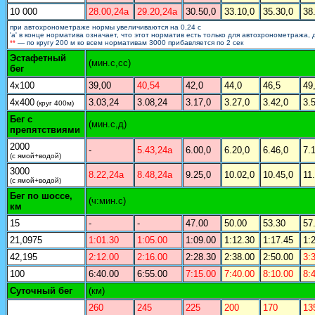
10 000
28.00,24а
29.20,24а
30.50,0
33.10,0
35.30,0
38
при автохронометраже нормы увеличиваются на 0,24 с
'а' в конце норматива означает, что этот норматив есть только для автохронометража, 
**
— по кругу 200 м ко всем нормативам 3000 прибавляется по 2 сек
Эстафетный
(мин.с,сс)
бег
4х100
39,00
40,54
42,0
44,0
46,5
49
4х400
3.03,24
3.08,24
3.17,0
3.27,0
3.42,0
3.
(круг 400м)
Бег с
(мин.с,д)
препятствиями
2000
-
5.43,24а
6.00,0
6.20,0
6.46,0
7.
(с ямой+водой)
3000
8.22,24а
8.48,24а
9.25,0
10.02,0
10.45,0
11
(с ямой+водой)
Бег по шоссе,
(ч:мин.с)
км
15
-
-
47.00
50.00
53.30
57
21,0975
1:01.30
1:05.00
1:09.00
1:12.30
1:17.45
1:
42,195
2:12.00
2:16.00
2:28.30
2:38.00
2:50.00
3:
100
6:40.00
6:55.00
7:15.00
7:40.00
8:10.00
8:
Суточный бег
(км)
260
245
225
200
170
13