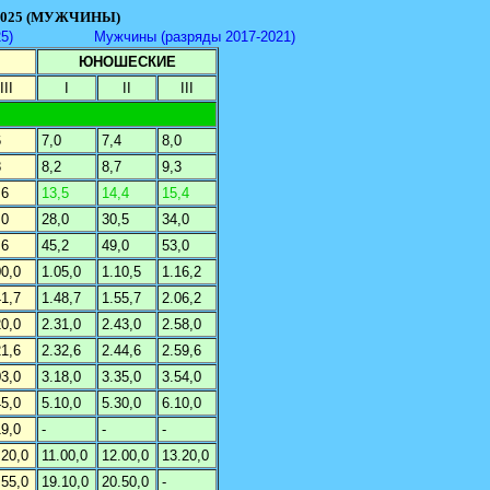
2025 (МУЖЧИНЫ)
5)
Мужчины (разряды 2017-2021)
ЮНОШЕСКИЕ
III
I
II
III
6
7,0
7,4
8,0
8
8,2
8,7
9,3
,6
13,5
14,4
15,4
,0
28,0
30,5
34,0
,6
45,2
49,0
53,0
00,0
1.05,0
1.10,5
1.16,2
41,7
1.48,7
1.55,7
2.06,2
20,0
2.31,0
2.43,0
2.58,0
21,6
2.32,6
2.44,6
2.59,6
03,0
3.18,0
3.35,0
3.54,0
45,0
5.10,0
5.30,0
6.10,0
19,0
-
-
-
.20,0
11.00,0
12.00,0
13.20,0
.55,0
19.10,0
20.50,0
-