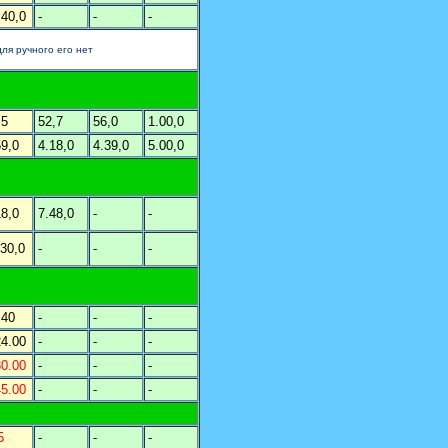
.40,0
-
-
-
для ручного его нет
,5
52,7
56,0
1.00,0
59,0
4.18,0
4.39,0
5.00,0
18,0
7.48,0
-
-
.30,0
-
-
-
.40
-
-
-
24.00
-
-
-
30.00
-
-
-
45.00
-
-
-
5
-
-
-