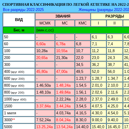
СПОРТИВНАЯ КЛАССИФИКАЦИЯ ПО ЛЕГКОЙ АТЛЕТИКЕ НА 2022-
Все разряды 2022-2025
Женщины (разряды 2022-202
ЗВАНИЯ
РАЗРЯДЫ
ВИД
МСМК
МС
КМС
I
II
Бег, м
(мин.с,сс)
50
-
-
-
6,1
6,3
6,
60
6,60а
6,78а
6,8
7,1
7,4
7,
100
10,28а
10,55а
10,7
11,2
11,8
12
200
20,65а
21,30а
22,0
23,0
24,3
26
300
-
-
34,5
36,2
38,7
41
400
45,80а
47,00а
49,5
52,0
56,0
1.
(круг 400)
600
-
-
1.23,7
1.28,7
1.34,7
1.
(круг 200)
800
1.46,50а
1.48,24а
1.54,5
2.01,0
2.10,0
2.
(круг 400)
800
1.48,10а
1.49,84а
1.56,1
2.02,6
2.11,6
2.
(круг 200)
1000
-
2.22,24а
2.28,0
2.37,0
2.49,0
3.
(круг 400)
1500
3.37,84а
3.44,24а
3.54,5
4.07,5
4.25,0
4.
1 миля
-
4.03,74а
4.16,5
4.30,0
4.54,0
5.
3000
**
7.52,24а
8.04,24а
8.30,0
9.00,0
9.40,0
10
5000
13.25,24а
13.54,24а
14.40,0
15.40,0
16.45,0
17